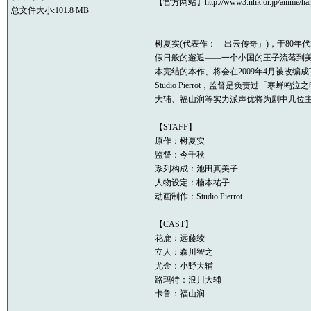
【官方网站】http://www3.nhk.or.jp/anime/han
总文件大小:101.8 MB
树夏实(代表作：「出云传奇」)，于80年
假日般的邂逅——一个小国的王子流落到美
本完结的本作、将会在2009年4月被改编成
Studio Pierrot，监督是负责过
大辅、福山润等实力派声优将为剧中几位
【STAFF】
原作：树夏实
监督：今千秋
系列构成：池田真美子
人物设定：楠本祐子
动画制作：Studio Pierrot
【CAST】
花鹿：远藤绫
立人：森川智之
尤金：小野大辅
路玛特：浪川大辅
卡鲁：福山润