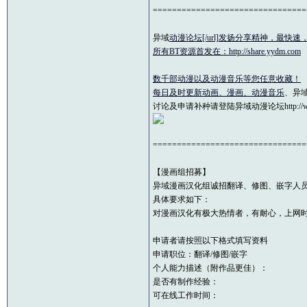
================================
异域
动漫论坛[/url]发扬分享精神，最
所有BT资源首发在：http://share.yydm.com
数千部动漫以及动漫音乐等您任意收藏！
每日及时更新动画、漫画、
动漫音乐
、异域
讨论及申请补种请登陆异域动漫论坛http://www
================================
【漫画组招募】
异域漫画汉化组诚招翻译、修图、嵌字人
具体要求如下：
对漫画汉化有极大热情者，有耐心，上网时
申请者请按照以下格式填写资料
申请职位：翻译/修图/嵌字
个人能力描述（附作品更佳）：
是否有制作经验：
可在线工作时间：