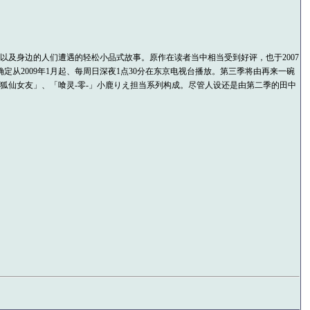
生活、以及身边的人们遭遇的轻松小品式故事。原作在读者当中相当受到好评，也于2007
确定从2009年1月起、每周日深夜1点30分在东京电视台播放。第三季将由再来一碗
的狐仙女友」、「喰灵-零-」小鹿りえ担当系列构成。尽管人设还是由第二季的田中