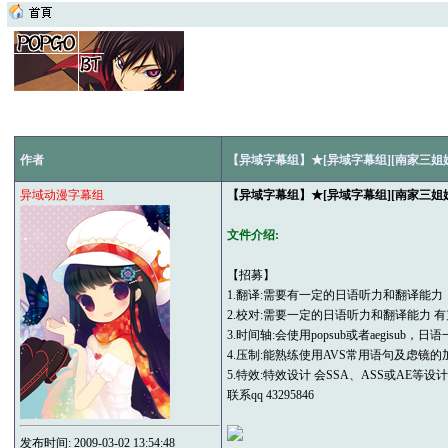
作者
【异域字幕组】★[异域字幕组][南家三姐妹3_欢
异域动漫字幕组
【异域字幕组】★[异域字幕组][南家三姐妹3_欢
文件介绍:
【招募】
1.翻译:需要有一定的日语听力和翻译能
2.校对:需要一定的日语听力和翻译能力 
3.时间轴:会使用popsub或者aegisub，日
4.压制:能熟练使用AVS常用语句及虑镜
5.特效:特效设计 会SSA、ASS或AE等设计
联系qq 43295846
发布时间: 2009-03-02 13:54:48