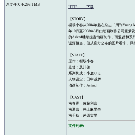
总文件大小:293.1 MB
HTTP_____下载
【STORY】
樱场小春从2004年起在杂志「周刊You
年10月至2008年3月由动画制作公司童
的Aslead继续担当动画制作，而监督
诚辉担当，但从官方公布的图片看来、风
【STAFF】
原作：樱场小春
监督：及川啓
系列构成：小鹿りえ
人物设定：田中诚辉
动画制作：Aslead
【CAST】
南春香：佐藤利奈
南夏奈：井上麻里奈
南千秋：茅原実里
文件列表: