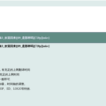
迎回来][09_是那样吗][720p][mkv]
迎回来][09_是那样吗][720p][mkv]
力，有充足的上网翻译时间
有充足的上网时间
语一般即可.
的加载，时间轴的调整。
OP、ED、LOGO等特效.