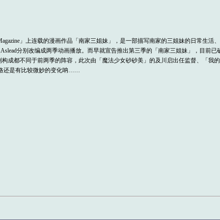
ng Magazine」上连载的漫画作品「南家三姐妹」，是一部描写南家的三姐妹的日常
梦及Aslead分别改编成两季动画播放。而早就宣告推出第三季的「南家三姐妹」，目前已
和系列构成都不同于前两季的阵容，此次由「魔法少女砂砂美」的及川启出任监督、「我
格还是有比较微妙的变化呐……