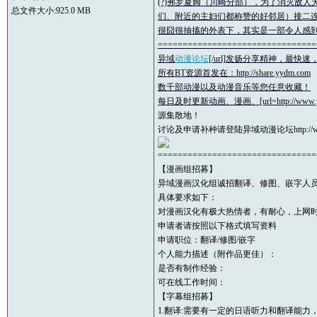
(?)弗罗夏姆（川崎分部），为了消灭敌
总文件大小:925.0 MB
们、附近的主妇们都称赞的好邻居）接二连
很囧很抽搐的外表下，其实是一部令人感
================================
异域
动漫论坛
[/url]发扬分享精神，最
所有BT资源首发在：http://share.yydm.com
数千部动漫以及动漫音乐等您任意收藏！
每日及时更新动画、漫画、[url=http://www.yy
源集散地！
讨论及申请补种请登陆异域动漫论坛http://www
================================
【漫画组招募】
异域漫画汉化组诚招翻译、修图、嵌字人
具体要求如下：
对漫画汉化有极大热情者，有耐心，上网时
申请者请按照以下格式填写资料
申请职位：翻译/修图/嵌字
个人能力描述（附作品更佳）：
是否有制作经验：
可在线工作时间：
【字幕组招募】
1.翻译:需要有一定的日语听力和翻译能力