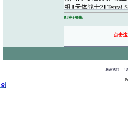
组][天体战士2][Tentai Sens
[异域字幕组][天体战士2][Ten
BT种子链接:
体.rar
点击这
联系我们
『
P