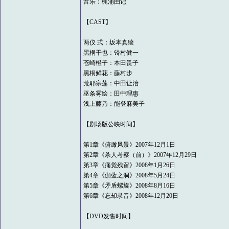
音乐：梶浦由记
【CAST】
两仪 式：坂本真绫
黑桐干也：铃村健一
苍崎橙子：本田贵子
黑桐鲜花：藤村步
荒耶宗莲：中田让治
巫条雾绘：田中理惠
浅上藤乃：能登麻美子
【剧场版公映时间】
第1章《俯瞰风景》2007年12月1日
第2章《杀人考察（前）》2007年12月29日
第3章《痛觉残留》2008年1月26日
第4章《伽蓝之洞》2008年5月24日
第5章《矛盾螺旋》2008年8月16日
第6章《忘却录音》2008年12月20日
【DVD发售时间】