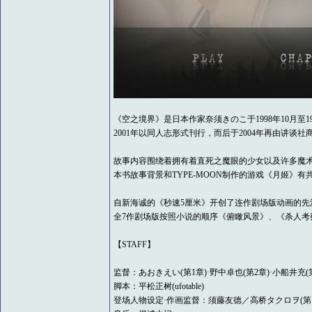
《空之境界》是日本作家奈须きのこ于1998年10月至
2001年以同人志形式刊行，而后于2004年再由讲谈社
故事内容围绕着拥有着直死之魔眼的少女以及许多魔
本书故事背景和TYPE-MOON制作的游戏《月姬》
自新海诚的《秒速5厘米》开创了连作剧场版动画的先
全7作剧场版按照小说的顺序《俯瞰风景》、《杀人考
【STAFF】
监督：あおきえい(第1章)·野中卓也(第2章)·小船井充(
脚本：平松正树(ufotable)
登场人物设定·作画监督：须藤友德／高桥タクロヲ(第1