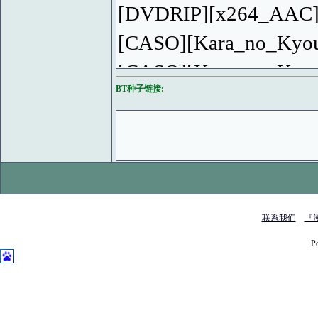
[DVDRIP][x264_AAC
[CASO][Kara_no_Kyou
[CASO][Kara_no_Kyo
BT种子链接:
[DVDRIP][x264_Vorbi
[CASO][Kara_no_Kyou
[GB_BIG5][DVDRIP][x
联系我们
『
P