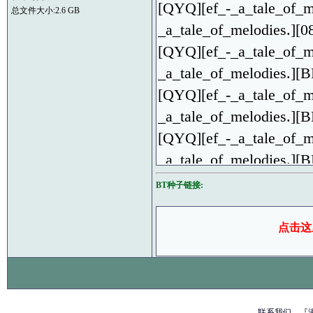
[QYQ][ef_-_a_tale_of_m
总文件大小:2.6 GB
_a_tale_of_melodies.]
[QYQ][ef_-_a_tale_of_m
_a_tale_of_melodies.][B
[QYQ][ef_-_a_tale_of_m
_a_tale_of_melodies.][
[QYQ][ef_-_a_tale_of_m
_a_tale_of_melodies.][B
[QYQ][ef_-_a_tale_of_m
BT种子链接:
_a_tale_of_melodies.][
[QYQ][ef_-_a_tale_of_m
点击这
_a_tale_of_melodies.][
[QYQ][ef_-_a_tale_of_m
_a_tale_of_melodies.]
[QYQ][ef_-_a_tale_of_m
联系我们
『