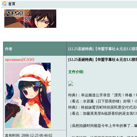
作者
[12.25圣诞特典]【华盟字幕社＆元古I.G部落】[L
zipwinmax@CASO
[12.25圣诞特典]【华盟字幕社＆元古I.G部落】[L
文件介绍:
特典1：幸运频道公开录音「漂亮！终极！哦
（看点：水原薰（日下部美纱绪）好萌！小
特典2：柊姐妹鹫宫町特别居民票交付式活
（看点：加藤英美里&福原香织的巫女装CO
（虽然拍摄时间都是今年上半年的事了…
发布时间: 2008-12-25 00:46:02