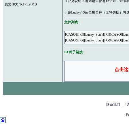
（补充说明：这两篇里都有那个谁…谁来着
总文件大小:171.9 MB
于是Lucky☆Star全集合种（全特典版
文件列表:
[CASO&I.G][Lucky_Star]/[I.G&CASO][Luc
[CASO&I.G][Lucky_Star]/[I.G&CASO][Luc
BT种子链接:
点击这
联系我们
『
P