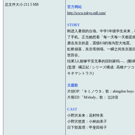
总文件大小:211.5 MB
官方网站
http://www.tokyo-m8.com/
STORY
刚进入暑假的台场。中学1年级学生未来
了手机。正当她想着「每一天每一天都是
袭击东京的是，震级8.0的海沟型大地震。
虹桥崩落，东京塔倒塌。一瞬之间东京面目
世田谷。
结果3人能够平安无事的回到家吗—。(翻译：
(監督 : 橘正紀 / シリーズ構成 : 高橋ナツコ
キネマシトラス)
主题歌
片頭OP:「キミノウタ」歌：abingdon boys sc
片尾ED:「M/elody」歌： 辻詩音
CAST
小野沢未来：花村怜美
小野沢悠貴：小林由美子
日下部真理：甲斐田裕子