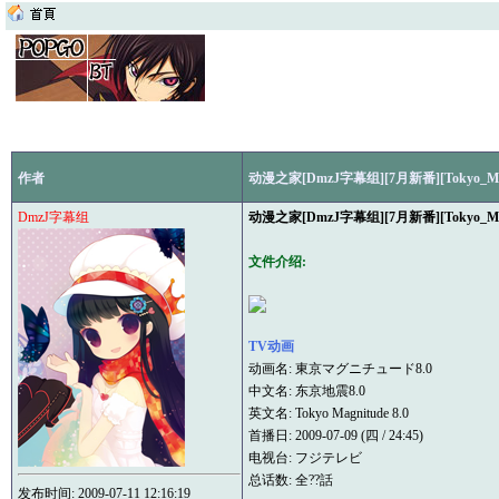
作者
动漫之家[DmzJ字幕组][7月新番][Tokyo_Magnit
DmzJ字幕组
动漫之家[DmzJ字幕组][7月新番][Tokyo_Magnit
文件介绍:
TV动画
动画名: 東京マグニチュード8.0
中文名: 东京地震8.0
英文名: Tokyo Magnitude 8.0
首播日: 2009-07-09 (四 / 24:45)
电视台: フジテレビ
总话数: 全??話
发布时间: 2009-07-11 12:16:19