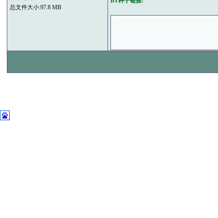
BT种子链接:
总文件大小:97.8 MB