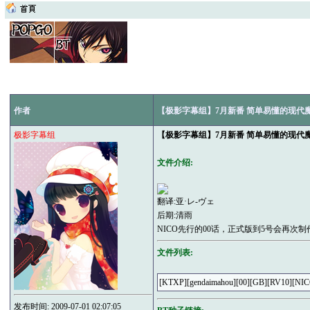
作者
【极影字幕组】7月新番 简单易懂的现代魔法 
极影字幕组
【极影字幕组】7月新番 简单易懂的现代魔法 
文件介绍:
翻译:亚·レ-ヴェ
后期:清雨
NICO先行的00话，正式版到5号会再次制
文件列表:
[KTXP][gendaimahou][00][GB][RV10][NIC
发布时间: 2009-07-01 02:07:05