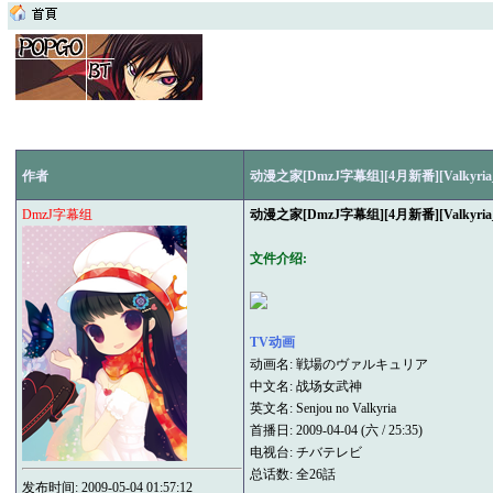
作者
动漫之家[DmzJ字幕组][4月新番][Valkyria_C
DmzJ字幕组
动漫之家[DmzJ字幕组][4月新番][Valkyria_C
文件介绍:
TV动画
动画名: 戦場のヴァルキュリア
中文名: 战场女武神
英文名: Senjou no Valkyria
首播日: 2009-04-04 (六 / 25:35)
电视台: チバテレビ
总话数: 全26話
发布时间: 2009-05-04 01:57:12