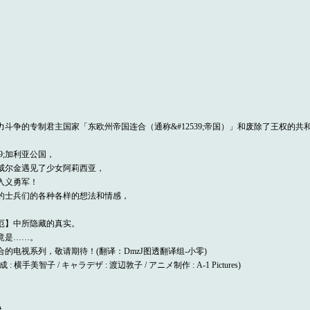
而展开的势力斗争的专制君主国家「东欧州帝国连合（通称&#12539;帝国）」和废除了王权
9;加利亚公国，
青年威尔金遇见了少女阿莉西亚，
入义勇军！
的士兵们的各种各样的想法和情感，
厄】中所隐藏的真实。
竟是……。
电视系列，敬请期待！(翻译：DmzJ图透翻译组-小零)
 : 横手美智子 / キャラデザ : 渡辺敦子 / アニメ制作 : A-1 Pictures)
A