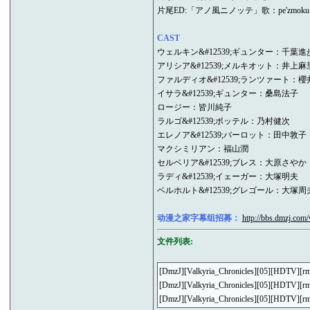
片尾ED:「アノ風ニノッテ」歌：pe'zmoku
CAST
ウェルキン&#12539;ギュンター：千葉進
アリシア&#12539;メルキオット：井上麻
ファルディオ&#12539;ランツァート：
イサラ&#12539;ギュンター：桑島法子
ロージー：皆川純子
ラルゴ&#12539;ポッテル：乃村健次
エレノア&#12539;バーロット：田中敦子
マクシミリアン：福山潤
セルベリア&#12539;ブレス：大原さやか
ラディ&#12539;イェーガー：大塚明夫
ベルホルト&#12539;グレゴール：大塚周
动漫之家字幕组招募：
http://bbs.dmzj.co
文件列表:
[DmzJ][Valkyria_Chronicles][05][HDTV][r
[DmzJ][Valkyria_Chronicles][05][HDTV][r
[DmzJ][Valkyria_Chronicles][0