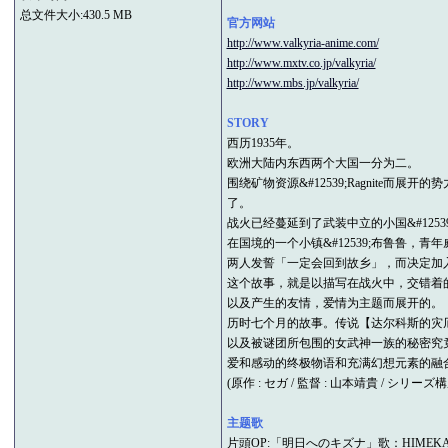
总文件大小:430.5 MB
官方网站
http://www.valkyria-anime.com/
http://www.mxtv.co.jp/valkyria/
http://www.mbs.jp/valkyria/
STORY
西历1935年。
欧洲大陆内东西两个大国一分为二。
围绕矿物资源&#12539;Ragnite
了。
战火已经蔓延到了武装中立的小国&#1253
在国境的一个小镇&#12539;布鲁鲁，
两人发誓「一定会回到故乡」，而决定加
这个故事，就是以描写在战火中，交错着
以及产生的友情，爱情为主题而展开的。
历时七个月的故事。传说【达尔科斯的灾
以及被谜团所包围的女武神一族的秘密究
爱和感动的终极物语和充满幻想元素的融合的
(原作 : セガ / 監督 : 山本靖貴 / シリーズ構成
主题歌
片頭OP:「明日へのキズナ」歌：HIMEK