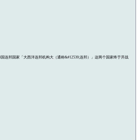
的共和国连邦国家「大西洋连邦机构大（通称&#12539;连邦）」这两个国家终于开战