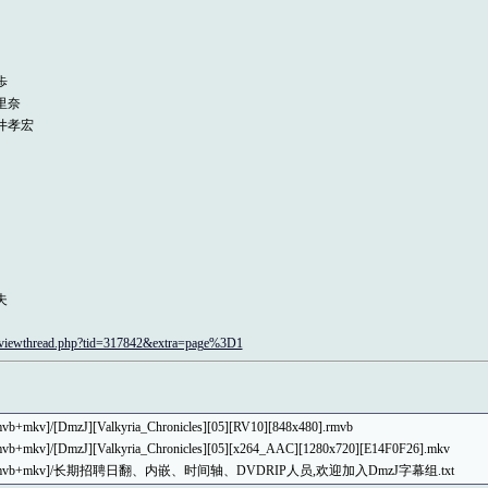
歩
里奈
櫻井孝宏
夫
m/viewthread.php?tid=317842&extra=page%3D1
mvb+mkv]/[DmzJ][Valkyria_Chronicles][05][RV10][848x480].rmvb
mvb+mkv]/[DmzJ][Valkyria_Chronicles][05][x264_AAC][1280x720][E14F0F26].mkv
5][HDTV][rmvb+mkv]/长期招聘日翻、内嵌、时间轴、DVDRIP人员,欢迎加入DmzJ字幕组.txt