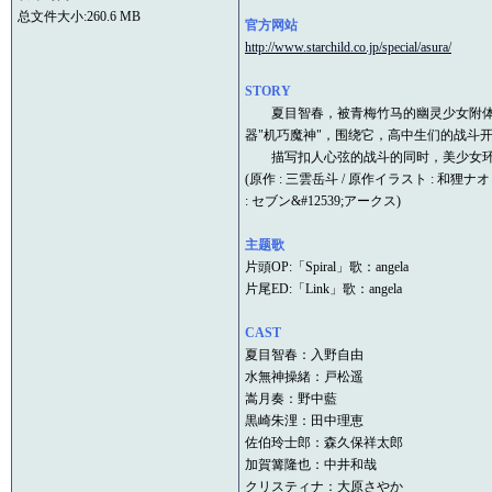
总文件大小:260.6 MB
官方网站
http://www.starchild.co.jp/special/asura/
STORY
夏目智春，被青梅竹马的幽灵少女附体的平
器"机巧魔神"，围绕它，高中生们的战斗开
描写扣人心弦的战斗的同时，美少女环绕的
(原作 : 三雲岳斗 / 原作イラスト : 和狸ナオ
: セブン&#12539;アークス)
主题歌
片頭OP:「Spiral」歌：angela
片尾ED:「Link」歌：angela
CAST
夏目智春：入野自由
水無神操緒：戸松遥
嵩月奏：野中藍
黒崎朱浬：田中理恵
佐伯玲士郎：森久保祥太郎
加賀篝隆也：中井和哉
クリスティナ：大原さやか