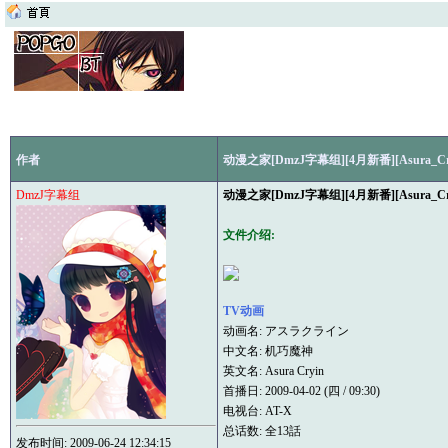
作者
动漫之家[DmzJ字幕组][4月新番][Asura_Cry
DmzJ字幕组
动漫之家[DmzJ字幕组][4月新番][Asura_Cry
文件介绍:
TV动画
动画名: アスラクライン
中文名: 机巧魔神
英文名: Asura Cryin
首播日: 2009-04-02 (四 / 09:30)
电视台: AT-X
总话数: 全13話
发布时间: 2009-06-24 12:34:15