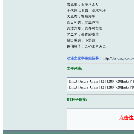
雪原瑤：石塚さより
千代原はる奈：高木礼子
大原杏：豊崎愛生
真日和秀：間島淳司
倉澤六夏：喜多村英梨
アニア：矢作紗友里
樋口琢磨：下野紘
佐伯玲子：こやまきみこ
动漫之家字幕组招募：
http://bbs.dmzj.com
文件列表:
[DmzJ][Asura_Cryin][12][1280_720][mkv]
[DmzJ][Asura_Cryin][12][1280_
BT种子链接:
点击这