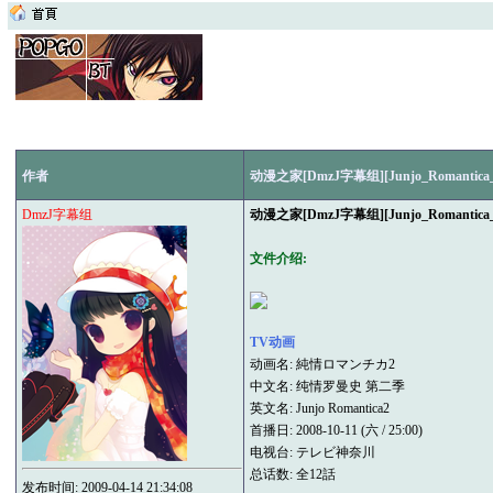
作者
动漫之家[DmzJ字幕组][Junjo_Romantica
DmzJ字幕组
动漫之家[DmzJ字幕组][Junjo_Romantica
文件介绍:
TV动画
动画名: 純情ロマンチカ2
中文名: 纯情罗曼史 第二季
英文名: Junjo Romantica2
首播日: 2008-10-11 (六 / 25:00)
电视台: テレビ神奈川
总话数: 全12話
发布时间: 2009-04-14 21:34:08