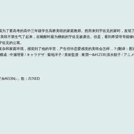
为了要高考的高中三年级学生高桥美咲的家庭教师。然而来到宇佐见的家时，发现了哥哥把
说的宇佐见，美咲不禁生气了起来，在睡醒时最为糟糕的宇佐见被袭击。但是，看到希望哥
宇佐见的公寓。
杂和家庭环境，感觉到了他的辛苦，产生些许恋爱感觉的美咲会怎样…？(翻译：图透
ーズ構成 : 中瀬理香 / キャラデザ : 菊地洋子 / 美術監督 : 東潤一&#12539;清水順子 / 
7;&#65394;-」歌：JUNED