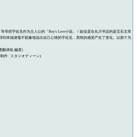
宇佐见作为主人公的「Boy's Love小说」！副业是在丸川书店的蓝宝石文库
哥能够得到幸福便毫不犹豫地说出自己心情的宇佐见，美咲的感觉产生了变化。以那个为
翻译组-贼君)
アニメ制作 : スタジオディーン)