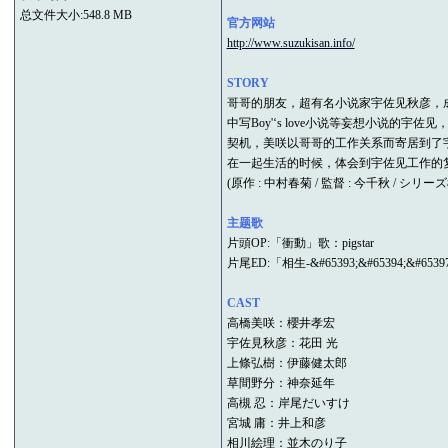
总文件大小:548.8 MB
官方网站
http://www.suzukisan.info/
STORY
哥哥的朋友，超有名小说家宇佐见秋彦，成
中写Boy'‘s love小说等妄想小
契机，美咲以哥哥的工作关系而寄居到了
在一起生活的时候，体会到宇佐见工作的复
(原作 : 中村春菊 / 監督 : 今千秋 / シリ
主题歌
片頭OP:「衝動」歌：pigstar
片尾ED:「相生-&#65393;&#65394;&#6539
CAST
高橋美咲：櫻井孝宏
宇佐見秋彦：花田 光
上條弘樹：伊藤健太郎
草間野分：神奈延年
高槻 忍：岸尾だいすけ
宮城 庸：井上和彦
相川絵理：並木のり子