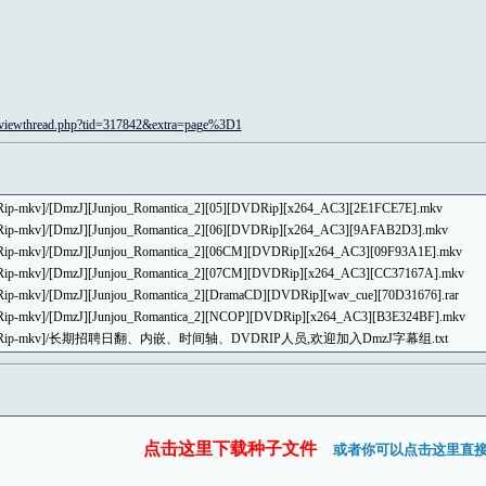
m/viewthread.php?tid=317842&extra=page%3D1
Rip-mkv]/[DmzJ][Junjou_Romantica_2][05][DVDRip][x264_AC3][2E1FCE7E].mkv
DRip-mkv]/[DmzJ][Junjou_Romantica_2][06][DVDRip][x264_AC3][9AFAB2D3].mkv
DRip-mkv]/[DmzJ][Junjou_Romantica_2][06CM][DVDRip][x264_AC3][09F93A1E].mkv
DRip-mkv]/[DmzJ][Junjou_Romantica_2][07CM][DVDRip][x264_AC3][CC37167A].mkv
Rip-mkv]/[DmzJ][Junjou_Romantica_2][DramaCD][DVDRip][wav_cue][70D31676].rar
DRip-mkv]/[DmzJ][Junjou_Romantica_2][NCOP][DVDRip][x264_AC3][B3E324BF].mkv
l.03][DVDRip-mkv]/长期招聘日翻、内嵌、时间轴、DVDRIP人员,欢迎加入DmzJ字幕组.txt
点击这里下载种子文件
或者你可以点击这里直