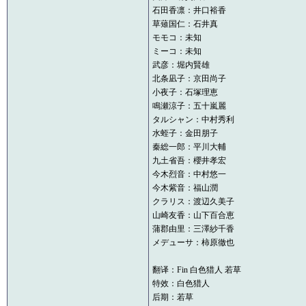
石田香凛：井口裕香
草薙国仁：石井真
モモコ：未知
ミーコ：未知
武彦：堀内賢雄
北条凪子：京田尚子
小夜子：石塚理恵
鳴瀬涼子：五十嵐麗
タルシャン：中村秀利
水蛭子：金田朋子
秦総一郎：平川大輔
九土省吾：櫻井孝宏
今木烈音：中村悠一
今木紫音：福山潤
クラリス：渡辺久美子
山崎友香：山下百合恵
蒲郡由里：三澤紗千香
メデューサ：柿原徹也
翻译：Fin 白色猎人 若草
特效：白色猎人
后期：若草