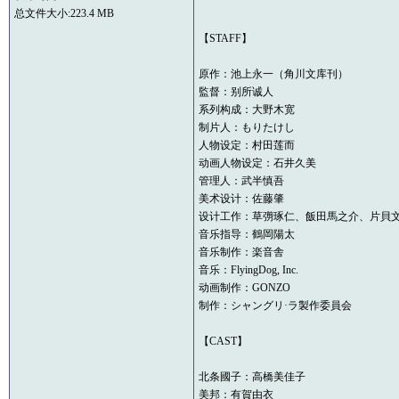
总文件大小:223.4 MB
【STAFF】
原作：池上永一（角川文库刊）
監督：别所诚人
系列构成：大野木宽
制片人：もりたけし
人物设定：村田莲而
动画人物设定：石井久美
管理人：武半慎吾
美术设计：佐藤肇
设计工作：草彅琢仁、飯田馬之介、片貝
音乐指导：鶴岡陽太
音乐制作：楽音舎
音乐：FlyingDog, Inc.
动画制作：GONZO
制作：シャングリ·ラ製作委員会
【CAST】
北条國子：高橋美佳子
美邦：有賀由衣