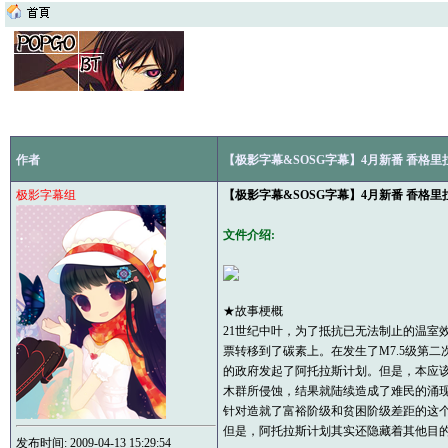
作者
【极影字幕&SOSG字幕】4月新番 香格里拉 Shang
极影字幕组
【极影字幕&SOSG字幕】4月新番 香格里拉 Shang
文件介绍:
★故事梗概
21世纪中叶，为了抵抗已无法制止的温室
票转移到了碳素上。在发生了M7.5级第
的政府发起了阿托拉斯计划。但是，本应该
木群所侵蚀，结果就陆续造成了难民的涌
针对造就了富裕阶级和贫困阶级差距的这
但是，阿托拉斯计划其实还隐藏着其他目的
发布时间: 2009-04-13 15:29:54